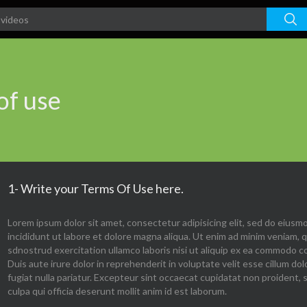
of use
1- Write your Terms Of Use here.
Lorem ipsum dolor sit amet, consectetur adipisicing elit, sed do eius
incididunt ut labore et dolore magna aliqua. Ut enim ad minim veniam, q
sdnostrud exercitation ullamco laboris nisi ut aliquip ex ea commodo 
Duis aute irure dolor in reprehenderit in voluptate velit esse cillum dol
fugiat nulla pariatur. Excepteur sint occaecat cupidatat non proident, 
culpa qui officia deserunt mollit anim id est laborum.